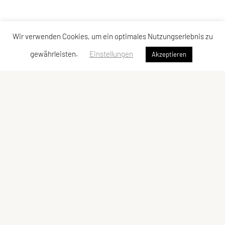
Wir verwenden Cookies, um ein optimales Nutzungserlebnis zu
gewährleisten.
Einstellungen
Akzeptieren
Judoklub Tantanto
Gentzgasse 14/6/4, 1180 Wien
Ansprechperson: Vanessa Heinrich
E-Mail:
office@judoklubtantanto.at
ZVR-Zahl: 1552381558
Kontaktadressen
Schnellzugriff