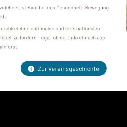
gezeichnet, stehen bei uns Gesundheit, Bewegung
kt.
n zahlreichen nationalen und internationalen
viduell zu fördern – egal, ob du Judo einfach aus
ainierst.
Zur Vereinsgeschichte