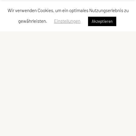
Wir verwenden Cookies, um ein optimales Nutzungserlebnis zu
gewährleisten.
Einstellungen
Akzeptieren
Judoklub Tantanto
Gentzgasse 14/6/4, 1180 Wien
Ansprechperson: Vanessa Heinrich
E-Mail:
office@judoklubtantanto.at
ZVR-Zahl: 1552381558
Kontaktadressen
Schnellzugriff
Kontakt
Angebot