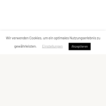
Wir verwenden Cookies, um ein optimales Nutzungserlebnis zu
gewährleisten.
Einstellungen
Akzeptieren
Judoklub Tantanto
Gentzgasse 14/6/4, 1180 Wien
Ansprechperson: Vanessa Heinrich
E-Mail:
office@judoklubtantanto.at
ZVR-Zahl: 1552381558