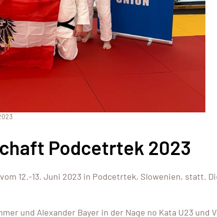
2023
chaft Podcetrtek 2023
om 12.-13. Juni 2023 in Podcetrtek, Slowenien, statt. Di
er und Alexander Bayer in der Nage no Kata U23 und 