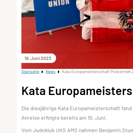
16. Juni 2023
Startseite
News
Kata Europameisterschaft Podcetrtek 
Kata Europameisters
Die diesjährige Kata Europameisterschaft fand v
Anreise erfolgte bereits am 10. Juni.
Vom Judoklub UKS AMS nahmen Benjamin Stumm