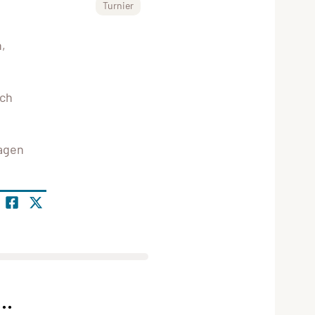
Turnier
,
ich
lagen
..