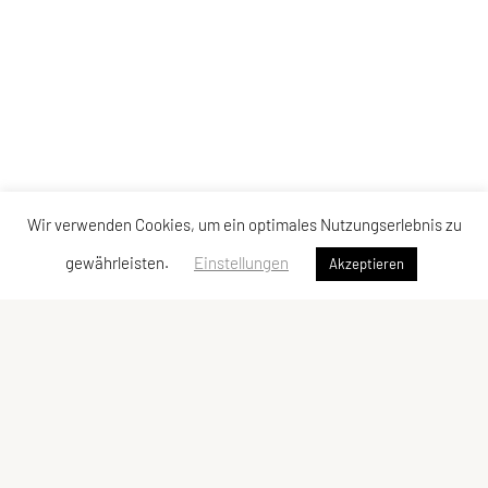
Wir verwenden Cookies, um ein optimales Nutzungserlebnis zu
gewährleisten.
Einstellungen
Akzeptieren
Judoklub Tantanto
Gentzgasse 14/6/4, 1180 Wien
Ansprechperson: Vanessa Heinrich