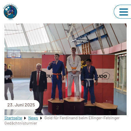
23. Juni 2025
Startseite
News
Gold für Ferdinand beim Ellinger-Felsinger
Gedächtnisturnier