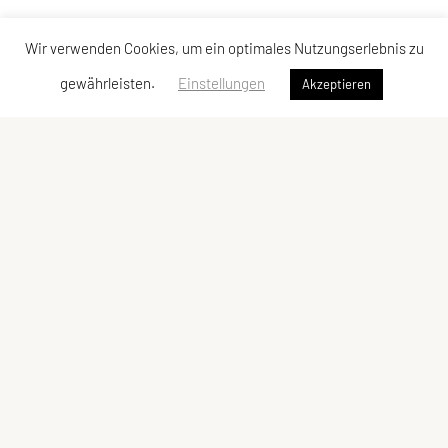
Wir verwenden Cookies, um ein optimales Nutzungserlebnis zu
gewährleisten.
Einstellungen
Akzeptieren
Judoklub Tantanto
Gentzgasse 14/6/4, 1180 Wien
Ansprechperson: Vanessa Heinrich
E-Mail:
office@judoklubtantanto.at
ZVR-Zahl: 1552381558
Kontaktadressen
Schnellzugriff
Kontakt
Angebot
Trainingszeiten