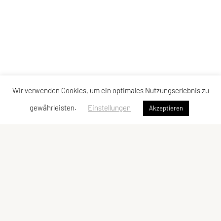
Wir verwenden Cookies, um ein optimales Nutzungserlebnis zu
gewährleisten.
Einstellungen
Akzeptieren
Judoklub Tantanto
Gentzgasse 14/6/4, 1180 Wien
Ansprechperson: Vanessa Heinrich
E-Mail:
office@judoklubtantanto.at