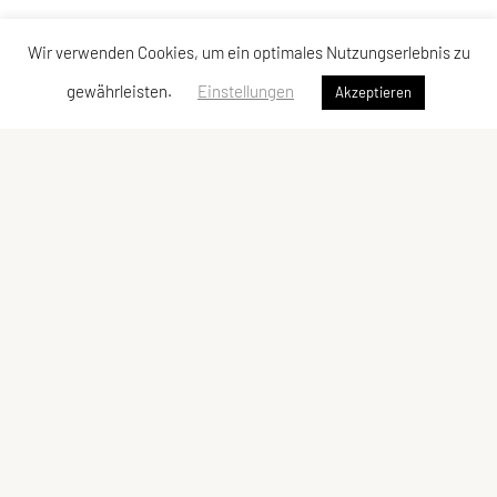
Wir verwenden Cookies, um ein optimales Nutzungserlebnis zu
gewährleisten.
Einstellungen
Akzeptieren
Judoklub Tantanto
Gentzgasse 14/6/4, 1180 Wien
Ansprechperson: Vanessa Heinrich
E-Mail:
office@judoklubtantanto.at
ZVR-Zahl: 1552381558
Kontaktadressen
Schnellzugriff