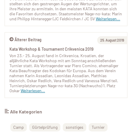
stellten sich den gestrengen Augen der Wertungsrichter, um
ihre Meister zu ermitteln. In den meisten KATA konnten sich
die Favoriten durchsetzen. Staatsmeister Nage-no-kata: Marin
und Philipp Hinteregger (JC Feldkirchen / JC SV
Weiterlesen...
Älterer Beitrag
25. August 2019
Kata Workshop & Tournament Crikvenica 2019
Von 23.- 25. August fand in Crikvenica, Kroatien, der
alljährliche Kata Workshop mit am Sonntag anschließenden
Turnier statt. Als Vortragender war Piero Comino, ehemaliger
Kata Beauftragter des Kodokan für Europa. Aus dem Verein
nahmen Karin Assadian, Leonidas Assadian, Matthias
Heinrich, Oskar Redlich, Vera Redlich und Vanessa Wenzl teil.
Turnierplatzierungen Nage-no-kata 3G (Nachwuchs) 1. Platz
Oskar
Weiterlesen...
Alle Kategorien
Camp
Gürtelprüfung
sonstiges
Turnier